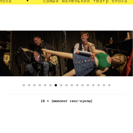
лоха
самый маленький театр блоха
Кирилл Люкевич
САЙТ
18 + (монолог секс-куклы)